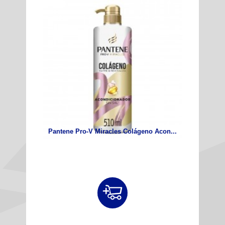
Pantene Pro-V Miracles Colágeno Acon...