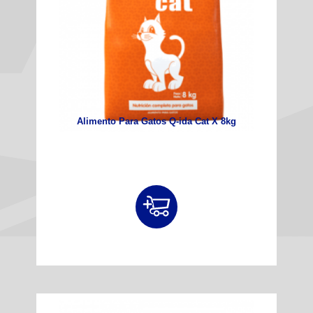
Alimento Para Gatos Q-ida Cat X 8kg