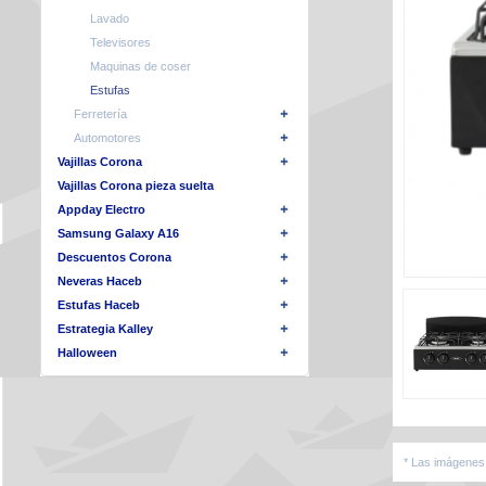
Lavado
Televisores
Maquinas de coser
Estufas
Ferretería
Automotores
Vajillas Corona
Vajillas Corona pieza suelta
Appday Electro
Samsung Galaxy A16
Descuentos Corona
Neveras Haceb
Estufas Haceb
Estrategia Kalley
Halloween
* Las imágenes 