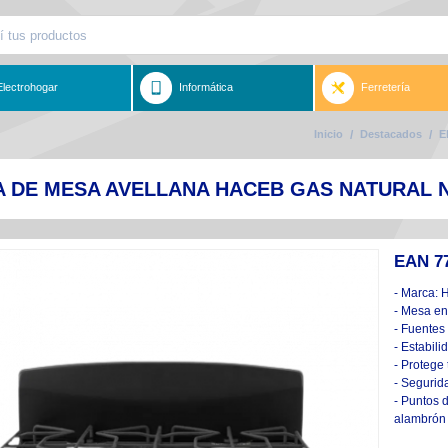
Electrohogar
Informática
Ferretería
Inicio
/
Destacados
/
E
A DE MESA AVELLANA HACEB GAS NATURAL 
EAN 7
- Marca: 
- Mesa en
- Fuentes
- Estabili
- Protege 
- Segurid
- Puntos 
alambrón