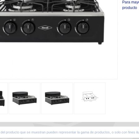
Para mayor
producto
del producto que se muestran pueden representar la gama de productos, o solo con fines ilu