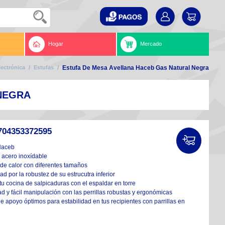
Hogar
Mercado
lectrónica
/
Estufas
/
Estufa De Mesa Avellana Haceb Gas Natural Negra
NEGRA
704353372595
Haceb
 acero inoxídable
 de calor con diferentes tamaños
dad por la robustez de su estrucutra inferior
tu cocina de salpicaduras con el espaldar en torre
ad y fácil manipulación con las perrillas robustas y ergonómicas
de apoyo óptimos para estabilidad en tus recipientes con parrillas en