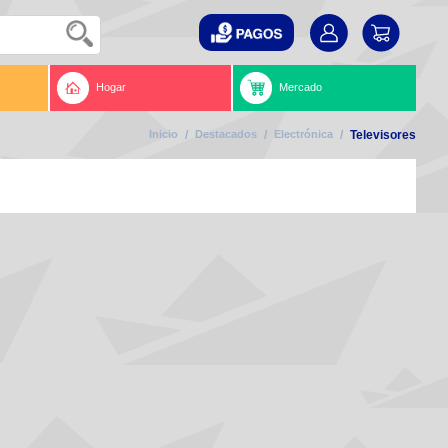
Hogar
Mercado
Inicio
/
Destacados
/
Electrónica
/
Televisores