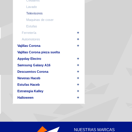
Celulares
Lavado
Televisores
Maquinas de coser
Estufas
Ferretería
Automotores
Vajillas Corona
Vajillas Corona pieza suelta
Appday Electro
Samsung Galaxy A16
Descuentos Corona
Neveras Haceb
Estufas Haceb
Estrategia Kalley
Halloween
NUESTRAS MARCAS