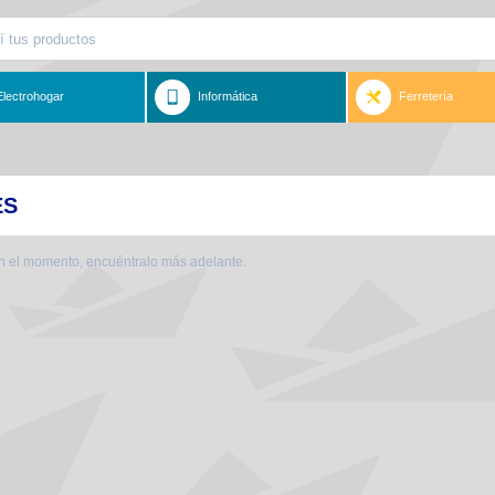
Electrohogar
Informática
Ferretería
ES
en el momento, encuéntralo más adelante.