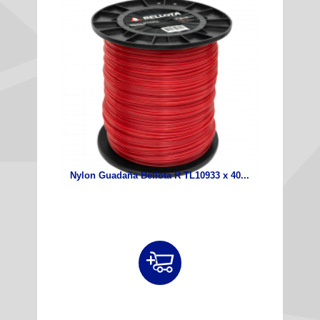
Nylon Guadaña Bellota R TL10933 x 40...