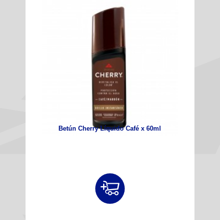
Betún Cherry Líquido Café x 60ml