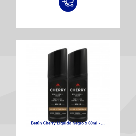
Betún Cherry Liquido Negro x 60ml - ...