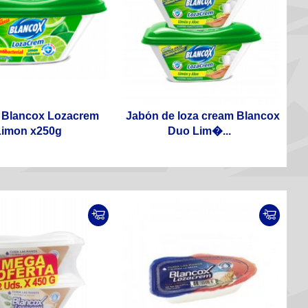
 Blancox Lozacrem
Jabón de loza cream Blancox
Limon x250g
Duo Lim�...