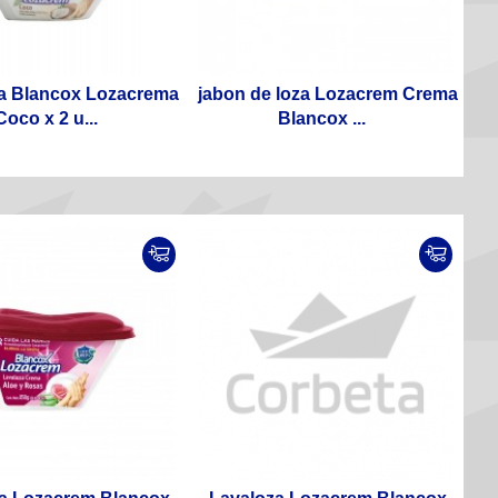
a Blancox Lozacrema
jabon de loza Lozacrem Crema
Coco x 2 u...
Blancox ...