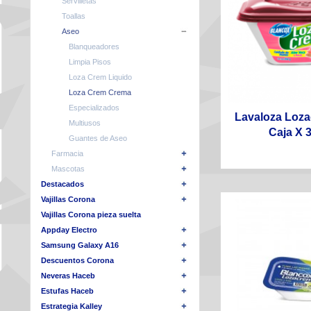
Servilletas
Toallas
Aseo
Blanqueadores
Limpia Pisos
Loza Crem Liquido
Loza Crem Crema
Especializados
Lavaloza Loz
Multiusos
Caja X 3
Guantes de Aseo
Farmacia
Mascotas
Destacados
Vajillas Corona
Vajillas Corona pieza suelta
Appday Electro
Samsung Galaxy A16
Descuentos Corona
Neveras Haceb
Estufas Haceb
Estrategia Kalley