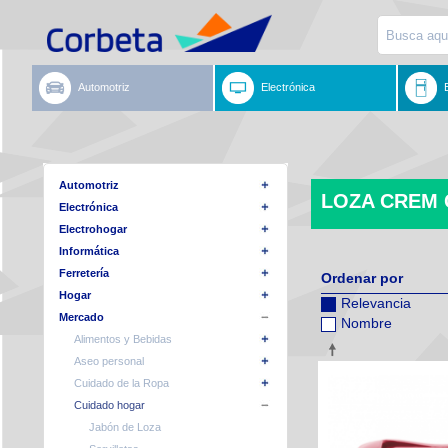
Automotriz
Electrónica
Automotriz
LOZA CREM
Electrónica
Electrohogar
Informática
Ferretería
Ordenar por
Hogar
Relevancia
Mercado
Nombre
Alimentos y Bebidas
Aseo personal
Cuidado de la Ropa
Cuidado hogar
Jabón de Loza