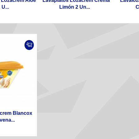
 Lozacrem Aloe
Lavaplatos Lozacrem Crema
Lavaloz
 U...
Limón 2 Un...
C
acrem Blancox
ena...