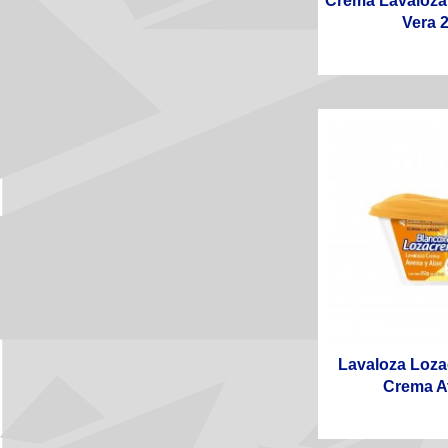
Crema Lavaloza
Vera 2
Lavaloza Loz
Crema Av