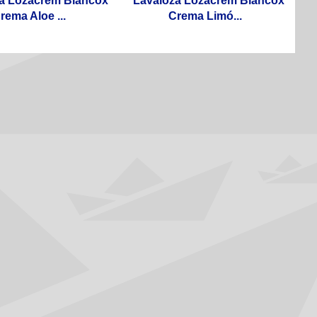
a Lozacrem Blancox
Lavaloza Lozacrem Blancox
rema Aloe ...
Crema Limó...