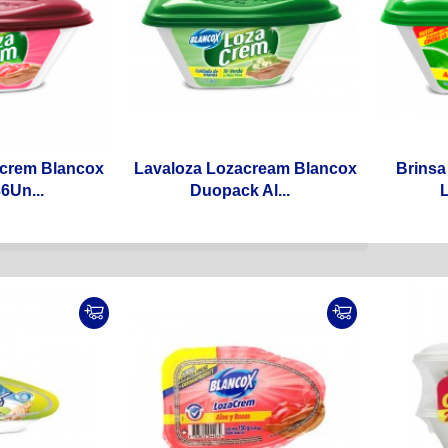
acrem Blancox
Lavaloza Lozacream Blancox
Brinsa
6Un...
Duopack Al...