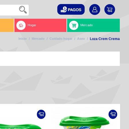
Hogar
Mercado
Inicio
/
Mercado
/
Cuidado hogar
/
Aseo
/
Loza Crem Crema