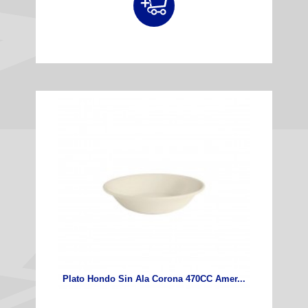
Plato Hondo Sin Ala Corona 470CC Amer...