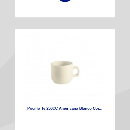
Pocillo Te 250CC Americana Blanco Cor...