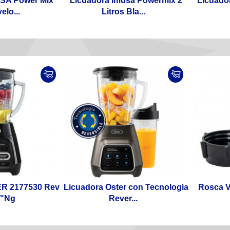
USA Power Mix
Licuadora Imusa Powermix 2
Licuador
elo...
Litros Bla...
ER 2177530 Rev
Licuadora Oster con Tecnología
Rosca V
 "Ng
Rever...