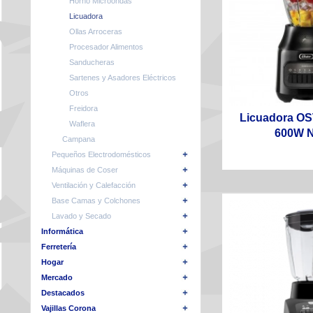
Horno Microondas
Licuadora
Ollas Arroceras
Procesador Alimentos
Sanducheras
Sartenes y Asadores Eléctricos
Otros
Freidora
Licuadora O
Waflera
600W 
Campana
Pequeños Electrodomésticos
Máquinas de Coser
Ventilación y Calefacción
Base Camas y Colchones
Lavado y Secado
Informática
Ferretería
Hogar
Mercado
Destacados
Vajillas Corona