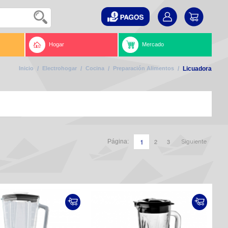
Hogar
Mercado
Inicio
/
Electrohogar
/
Cocina
/
Preparación Alimentos
/
Licuadora
1
2
3
Página:
Siguiente