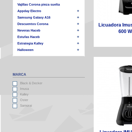
Vajillas Corona pieza suelta
Appday Electro
Samsung Galaxy A16
Descuentos Corona
Licuadora Imus
Neveras Haceb
600 Wa
Estufas Haceb
Estrategia Kalley
Halloween
MARCA
Black & Decker
Imusa
Kalley
Oster
Samurai