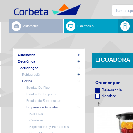
Automotriz
Electrónica
Automotriz
LICUADORA
Electrónica
Electrohogar
Refrigeración
Cocina
Ordenar por
Estufas De Piso
Relevancia
Estufas De Empotrar
Nombre
Estufas de Sobremesas
Preparación Alimentos
Batidoras
Cafeteras
Exprimidores y Extractores