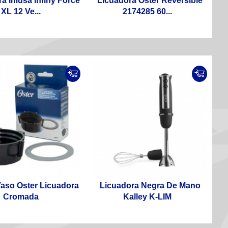
a Imusa Infiny Force
Licuadora Oster Reversible
XL 12 Ve...
2174285 60...
aso Oster Licuadora
Licuadora Negra De Mano
Cromada
Kalley K-LIM