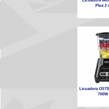
Licuadora IM
Plus 2 v
Licuadora OST
700W