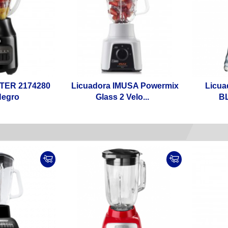
STER 2174280
Licuadora IMUSA Powermix
Licua
Negro
Glass 2 Velo...
BL