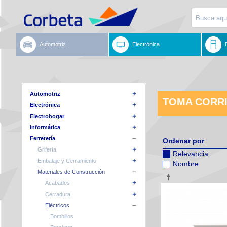
Automotriz
Electrónica
Automotriz
TOMA CORR
Electrónica
Electrohogar
Informática
Ferretería
Ordenar por
Grifería
Relevancia
Embalaje y Cerramiento
Nombre
Materiales de Construcción
Acabados
Cerradura
Eléctricos
Bombillos