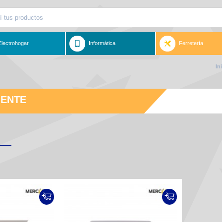
Electrohogar
Informática
Ferretería
In
IENTE