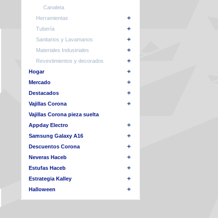
Canaleta
Herramientas
Tubería
Sanitarios y Lavamanos
Materiales Industriales
Revestimientos y decorados
Hogar
Mercado
Destacados
Vajillas Corona
Vajillas Corona pieza suelta
Appday Electro
Samsung Galaxy A16
Descuentos Corona
Neveras Haceb
Estufas Haceb
Estrategia Kalley
Halloween