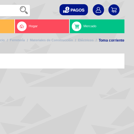
Hogar
Mercado
icio
/
Ferretería
/
Materiales de Construcción
/
Eléctricos
/
Toma corriente