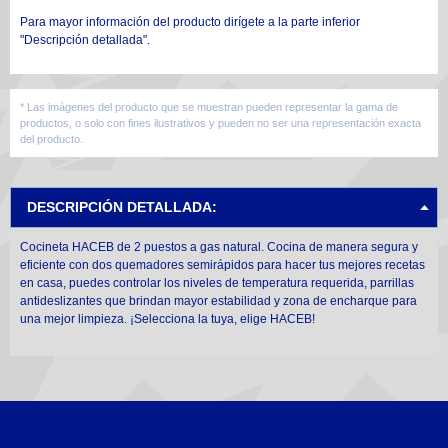
Para mayor información del producto dirígete a la parte inferior
"Descripción detallada".
* Las imágenes del producto que se muestran pueden representar la gama de
productos, o solo con fines ilustrativos y pueden no ser una representación exacta
del producto.
DESCRIPCIÓN DETALLADA:
Cocineta HACEB de 2 puestos a gas natural. Cocina de manera segura y
eficiente con dos quemadores semirápidos para hacer tus mejores recetas
en casa, puedes controlar los niveles de temperatura requerida, parrillas
antideslizantes que brindan mayor estabilidad y zona de encharque para
una mejor limpieza. ¡Selecciona la tuya, elige HACEB!