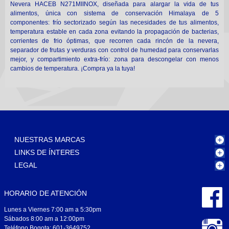
Nevera HACEB N271MIINOX, diseñada para alargar la vida de tus
alimentos, única con sistema de conservación Himalaya de 5
componentes: frío sectorizado según las necesidades de tus alimentos,
temperatura estable en cada zona evitando la propagación de bacterias,
corrientes de frio óptimas, que recorren cada rincón de la nevera,
separador de frutas y verduras con control de humedad para conservarlas
mejor, y compartimiento extra-frío: zona para descongelar con menos
cambios de temperatura. ¡Compra ya la tuya!
NUESTRAS MARCAS
LINKS DE ÍNTERES
LEGAL
HORARIO DE ATENCIÓN
Lunes a Viernes 7:00 am a 5:30pm
Sábados 8:00 am a 12:00pm
Teléfono Bogota: 601-3649752