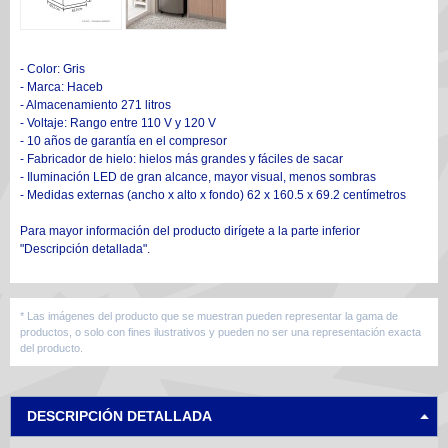
- Color: Gris
- Marca: Haceb
- Almacenamiento 271 litros
- Voltaje: Rango entre 110 V y 120 V
- 10 años de garantía en el compresor
- Fabricador de hielo: hielos más grandes y fáciles de sacar
- Iluminación LED de gran alcance, mayor visual, menos sombras
- Medidas externas (ancho x alto x fondo) 62 x 160.5 x 69.2 centímetros
Para mayor información del producto dirígete a la parte inferior
"Descripción detallada".
* Las imágenes del producto que se muestran pueden representar la gama de
productos, o solo con fines ilustrativos y pueden no ser una representación exacta
del producto.
DESCRIPCIÓN DETALLADA