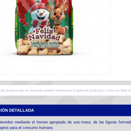
del producto que se muestran pueden representar la gama de productos, o solo con fines ilu
CIÓN DETALLADA
tenidos mediante el horneo apropiado de una masa, de las figuras formada
 aptos para el consumo humano.