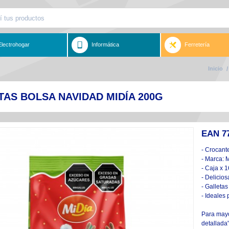
Electrohogar
Informática
Ferretería
Inicio
/
AS BOLSA NAVIDAD MIDÍA 200G
EAN 7
- Crocant
- Marca: M
- Caja x 
- Delicios
- Galletas
- Ideales
Para mayor
detallada"