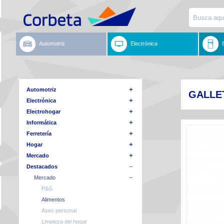
Automotriz
Electrónica
Automotriz
GALLET
Electrónica
Electrohogar
Informática
Ferretería
Hogar
Mercado
Destacados
Mercado
P&G
Alimentos
Aseo personal
Limpieza del hogar