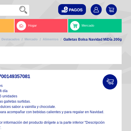
Hogar
Mercado
Destacados
/
Mercado
/
Alimentos
/
Galletas Bolsa Navidad MiDía 200g
700149357081
es
i día
16 unidades
as galletas surtidas.
 dulces sabor a vainilla y chocolate.
 para acompañar con bebidas calientes y para regalar en Navidad.
 información del producto dirígete a la parte inferior "Descripción
.