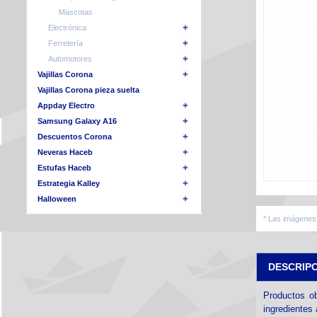
Mascotas
Electrónica
Ferretería
Automotores
Vajillas Corona
Vajillas Corona pieza suelta
Appday Electro
Samsung Galaxy A16
Descuentos Corona
Neveras Haceb
Estufas Haceb
Estrategia Kalley
Halloween
* Las imágenes 
DESCRIP
Productos ob
ingredientes