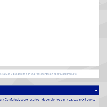
strativos y pueden no ser una representación exacta del producto.
gía Comfortgel, sobre resortes independientes y una cabeza móvil que se