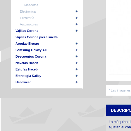
Mascotas
Electrónica
Ferretería
Automotores
Vajillas Corona
Vajillas Corona pieza suelta
Appday Electro
Samsung Galaxy A16
Descuentos Corona
Neveras Haceb
Estufas Haceb
Estrategia Kalley
Halloween
* Las imágenes 
DESCRIP
La máquina de
ajustan al con