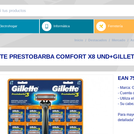
Electrohogar
Informática
Ferretería
Inicio
/
Destacados
/
Mercado
/
As
TTE PRESTOBARBA COMFORT X8 UND+GILLET
EAN 7
- Marca: G
- Cuenta 
- Utiliza 
- Su cabe
Para mayor
detallada"