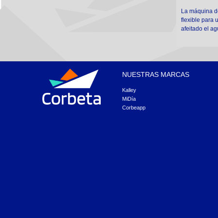
La máquina de
flexible para
afeitado el ag
NUESTRAS MARCAS
Kalley
MiDía
Corbeapp