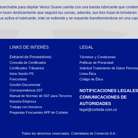
sechable para depilar Venus Suave cuenta con una banda lubricante que contien
 un buen deslizamiento que seguirá tus curvas, además, sus tres hojas te brindarán
ua activa el lubricante, este se extiende y se expande transformándose en una capa 
LINKS DE INTERÉS
LEGAL
Extranet de Proveedores:
Términos y Condiciones
Consulta de Certificados
Políticas de Privacidad
Certificados Tributarios
Solicitud Tratamiento de Datos Person
Inicio Sesión PS
Línea Ética
Foncorbeta
Código de Ética
Gestión Documental
NOTIFICACIONES LEGALES
Correspondencia SST
Manual de Normas de SST para Terceros
COMUNICACIONES DE
Nuestra Empresa
AUTORIDADES
Trabaja con Nosotros
legal@corbeta.com.co
Preguntas Frecuentes APP de Corbeta
Todos los derechos reservados. Colombiana de Comercio S.A..