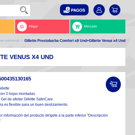
Hogar
Mercado
eo personal
/
Gillette Prestobarba Comfort x8 Und+Gillette Venus x4 Und
TE VENUS X4 UND
500435130165
illette
con 3 hojas montadas.
el Gel de afeitar Gillette SatinCare.
za es flexible para un buen deslizamiento.
 información del producto dirígete a la parte inferior "Descripción
.