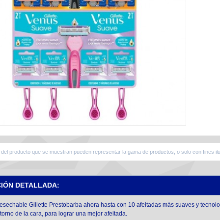
del producto que se muestran pueden representar la gama de productos, o solo con fines ilu
CIÓN DETALLADA:
sechable Gillette Prestobarba ahora hasta con 10 afeitadas más suaves y tecnolo
torno de la cara, para lograr una mejor afeitada.