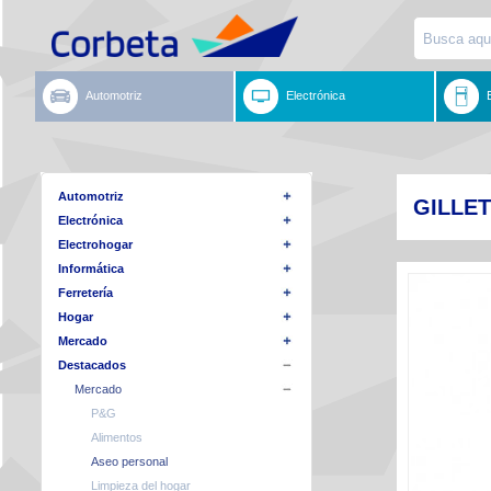
Automotriz
Electrónica
Automotriz
GILLE
Electrónica
Electrohogar
Informática
Ferretería
Hogar
Mercado
Destacados
Mercado
P&G
Alimentos
Aseo personal
Limpieza del hogar