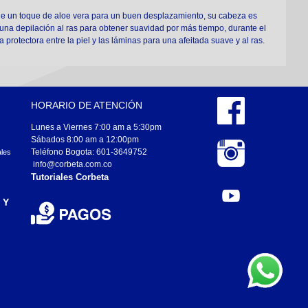
e un toque de aloe vera para un buen desplazamiento, su cabeza es
 una depilación al ras para obtener suavidad por más tiempo, durante el
protectora entre la piel y las láminas para una afeitada suave y al ras.
HORARIO DE ATENCIÓN
Lunes a Viernes 7:00 am a 5:30pm
Sábados 8:00 am a 12:00pm
Teléfono Bogota: 601-3649752
ales
info@corbeta.com.co
Tutoriales Corbeta
 Y