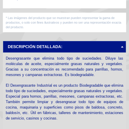
* Las imágenes del producto que se muestran pueden representar la gama de
productos, o solo con fines ilustrativos y pueden no ser una representación exacta
del producto.
DESCRIPCIÓN DETALLADA:
Desengrasante que elimina todo tipo de suciedades. Diluye las
moléculas de aceite, especialmente grasas naturales y vegetales.
Gracias a su concentración es recomendado para parrillas, hornos,
mesones y campanas extractoras. Es biodegradable.
El Desengrasante Industrial es un producto Biodegradable que elimina
todo tipo de suciedades, especialmente grasas naturales y vegetales.
Especial para hornos, parrillas, mesones, campanas extractoras, etc.
También permite limpiar y desengrasar todo tipo de equipos de
cocina, maquinaria y superficies como pisos de baldosa, concreto,
baldosín, etc. Útil en fábricas, talleres de mantenimiento, estaciones
de servicio, casinos y cocinas.