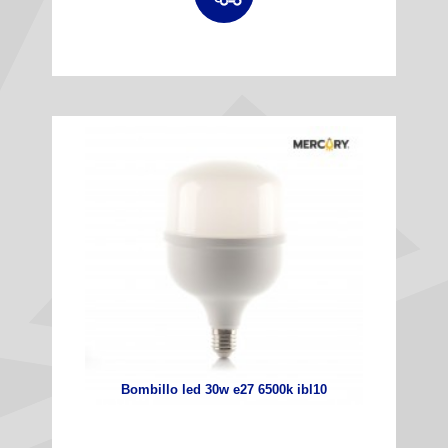
Bombillo led 30w e27 6500k ibl10