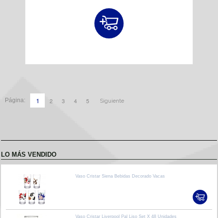
1
2
3
4
5
Página:
Siguiente
LO MÁS VENDIDO
Vaso Cristar Siena Bebidas Decorado Vacas
Vaso Cristar Liverpool Pal Liso Set X 48 Unidades